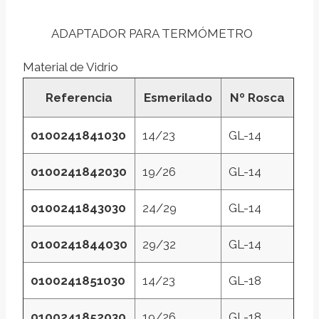
ADAPTADOR PARA TERMÓMETRO
Material de Vidrio
Referencia
Esmerilado
Nº Rosca
0100241841030
14/23
GL-14
0100241842030
19/26
GL-14
0100241843030
24/29
GL-14
0100241844030
29/32
GL-14
0100241851030
14/23
GL-18
0100241852030
19/26
GL-18