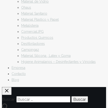
Material de Vidrio
Ohaus
Material Sanitario
Material Plástico y Papel
Metalistería
ComercialJPG
Productos Químicos
Desfibriladores
Campingaz
Material Silicona , Latex y Goma
Higiene Animalarios – Desinfectantes y Viricidas
Empresa
Contacto
Blog
Buscar: