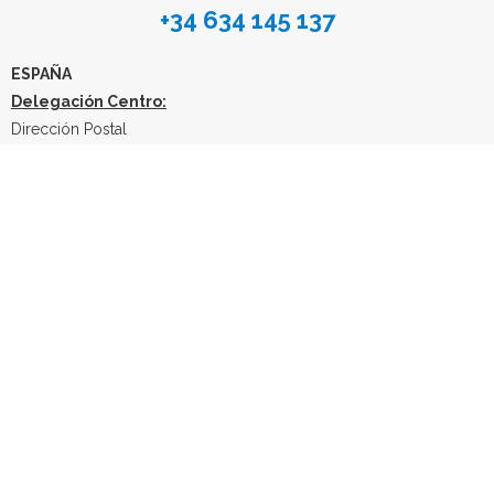
+34 634 145 137
ESPAÑA
Delegación Centro:
Dirección Postal
Avenida General Perón, 26, 28020, Madrid, España
E-mail
info@quimicacientifica61.com
Tlf: +34 603 984 088
Email: info@quimicacientifica61.com