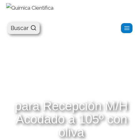
Química Científica
Buscar
para Recepción M/H
Acodado a 105º con
oliva