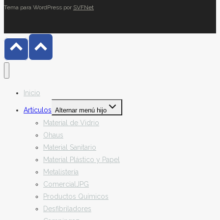
Tema para WordPress por
SVFNet
Inicio
Artículos
Alternar menú hijo
Material de Vidrio
Ohaus
Material Sanitario
Material Plástico y Papel
Metalistería
ComercialJPG
Productos Químicos
Desfibriladores