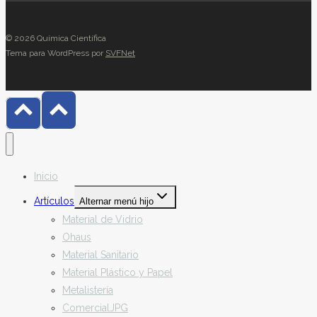
© 2026 Química Científica
Tema para WordPress por
SVFNet
Inicio
Artículos
Alternar menú hijo
Material de Vidrio
Ohaus
Material Sanitario
Material Plástico y Papel
Metalistería
ComercialJPG