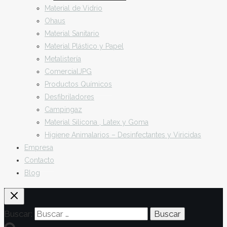
Material de Vidrio
Ohaus
Material Sanitario
Material Plástico y Papel
Metalistería
ComercialJPG
Productos Químicos
Desfibriladores
Campingaz
Material Silicona , Latex y Goma
Higiene Animalarios – Desinfectantes y Viricidas
Empresa
Contacto
Blog
Buscar: