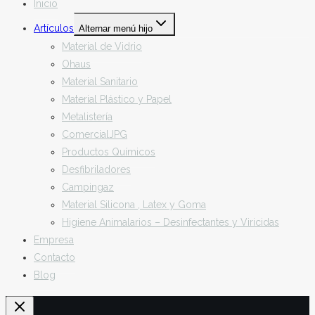
Inicio
Artículos
Alternar menú hijo
Material de Vidrio
Ohaus
Material Sanitario
Material Plástico y Papel
Metalistería
ComercialJPG
Productos Químicos
Desfibriladores
Campingaz
Material Silicona , Latex y Goma
Higiene Animalarios – Desinfectantes y Viricidas
Empresa
Contacto
Blog