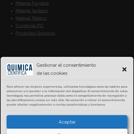
Material Fungible
Material Sanitario
Material Plástico
ComercialJPG
Productos Químicos
Gestionar el consentimiento
Información
de las cookies
Empresa
Aviso Legal
Para ofrecer las mejores experiencias, utilizamos tecnologías como las cookies para
almacenar y/o acceder a la información del dispositivo. El consentimiento de estas
Política de Privacidad
tecnologías nos permitirá procesar datos como el comportamiento de navegación o
las identificaciones únicas en este sitio. No consentir o retirar el consentimiento,
Política de Cookies
puede afectar negativamente a ciertas características y funciones.
Aceptar