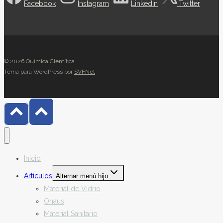
Facebook
Instagram
LinkedIn
Twitter
© 2026 Química Científica
Tema para WordPress por
SVFNet
Inicio
Artículos
Alternar menú hijo
Material de Vidrio
Ohaus
Material Sanitario