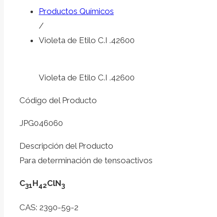
Productos Químicos
/
Violeta de Etilo C.I .42600
Violeta de Etilo C.I .42600
Código del Producto
JPG046060
Descripción del Producto
Para determinación de tensoactivos
C
H
ClN
31
42
3
CAS: 2390-59-2