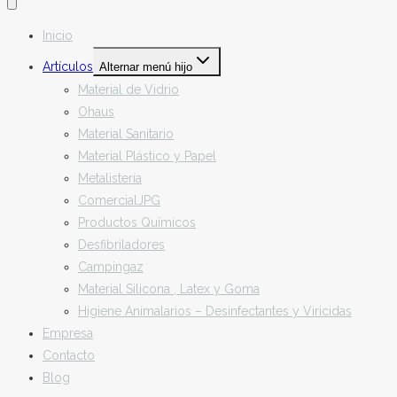
Inicio
Artículos
Alternar menú hijo
Material de Vidrio
Ohaus
Material Sanitario
Material Plástico y Papel
Metalistería
ComercialJPG
Productos Químicos
Desfibriladores
Campingaz
Material Silicona , Latex y Goma
Higiene Animalarios – Desinfectantes y Viricidas
Empresa
Contacto
Blog