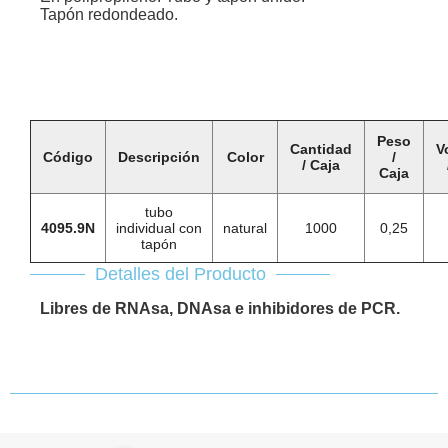
Tapón redondeado.
Peso
Cantidad
V
Código
Descripción
Color
/
/ Caja
Caja
tubo
4095.9N
individual con
natural
1000
0,25
tapón
Detalles del Producto
Libres de RNAsa, DNAsa e inhibidores de PCR.