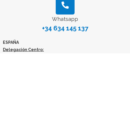
Whatsapp
+34 634 145 137
ESPAÑA
Delegación Centro:
Dirección Postal
Avenida General Perón, 26, 28020, Madrid, España
E-mail
info@quimicacientifica61.com
Tlf: +34 603 984 088
Email: info@quimicacientifica61.com