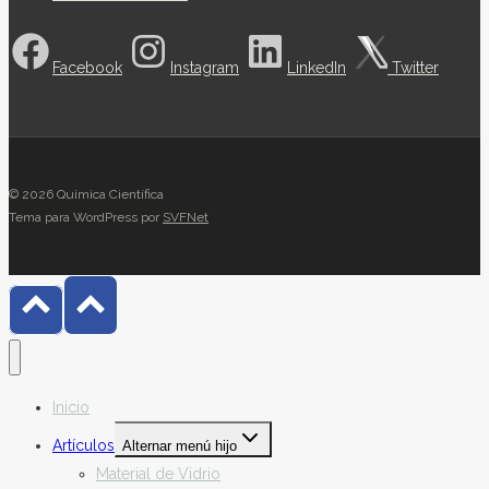
Facebook
Instagram
LinkedIn
Twitter
© 2026 Química Científica
Tema para WordPress por
SVFNet
Inicio
Artículos
Alternar menú hijo
Material de Vidrio