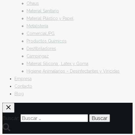
Ohaus
Material Sanitario
Material Plástico y Papel
Metalistería
ComercialJPG
Productos Químicos
Desfibriladores
Campingaz
Material Silicona , Latex y Goma
Higiene Animalarios – Desinfectantes y Viricidas
Empresa
Contacto
Blog
Buscar: