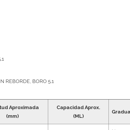
.1
N REBORDE, BORO 5.1
tud Aproximada
Capacidad Aprox.
Gradu
(mm)
(ML)