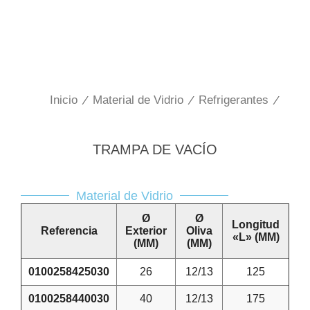
Inicio
/
Material de Vidrio
/
Refrigerantes
/
TRAMPA DE VACÍO
Material de Vidrio
Ø
Ø
Longitud
Referencia
Exterior
Oliva
«L» (MM)
(MM)
(MM)
0100258425030
26
12/13
125
0100258440030
40
12/13
175