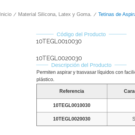
Inicio
/
Material Silicona, Latex y Goma.
/
Tetinas de Aspir
Código del Producto
10TEGL0010030
10TEGL0020030
Descripción del Producto
Permiten aspirar y trasvasar líquidos con facil
plástico.
Referencia
Cara
10TEGL0010030
10TEGL0020030
S