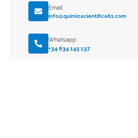
Email
info@quimicacientifica61.com
Whatsapp
+34 634 145 137
ESPAÑA
Delegación Centro:
Dirección Postal
Avenida General Perón, 26, 28020, Madrid, Espa
E-mail
info@quimicacientifica61.com