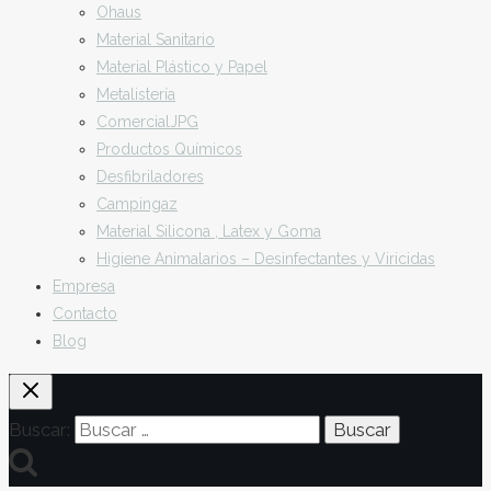
Ohaus
Material Sanitario
Material Plástico y Papel
Metalistería
ComercialJPG
Productos Químicos
Desfibriladores
Campingaz
Material Silicona , Latex y Goma
Higiene Animalarios – Desinfectantes y Viricidas
Empresa
Contacto
Blog
Buscar: