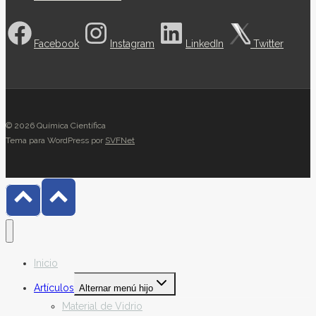
Facebook
Instagram
LinkedIn
Twitter
© 2026 Química Científica
Tema para WordPress por
SVFNet
Inicio
Artículos
Alternar menú hijo
Material de Vidrio