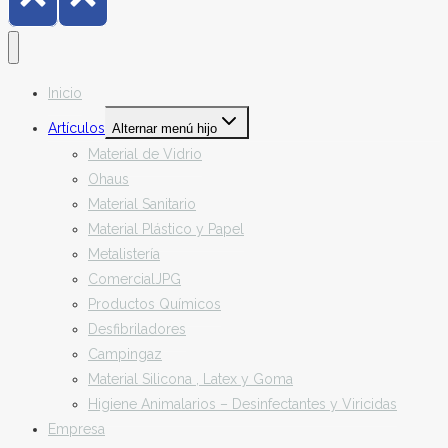
Inicio
Artículos
Alternar menú hijo
Material de Vidrio
Ohaus
Material Sanitario
Material Plástico y Papel
Metalistería
ComercialJPG
Productos Químicos
Desfibriladores
Campingaz
Material Silicona , Latex y Goma
Higiene Animalarios – Desinfectantes y Viricidas
Empresa