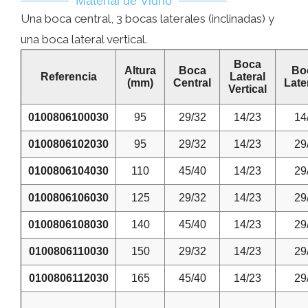
Material de Vidrio
Una boca central, 3 bocas laterales (inclinadas) y
una boca lateral vertical.
Boca
Altura
Boca
Bo
Referencia
Lateral
(mm)
Central
Late
Vertical
0100806100030
95
29/32
14/23
14
0100806102030
95
29/32
14/23
29
0100806104030
110
45/40
14/23
29
0100806106030
125
29/32
14/23
29
0100806108030
140
45/40
14/23
29
0100806110030
150
29/32
14/23
29
0100806112030
165
45/40
14/23
29