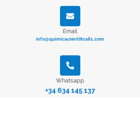
Email
info@quimicacientifica61.com
Whatsapp
+34 634 145 137
ESPAÑA
Delegación Centro:
Dirección Postal
Avenida General Perón, 26, 28020, Madrid, España
E-mail
info@quimicacientifica61.com