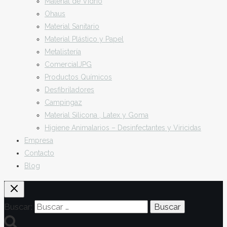
Material de Vidrio
Ohaus
Material Sanitario
Material Plástico y Papel
Metalistería
ComercialJPG
Productos Químicos
Desfibriladores
Campingaz
Material Silicona , Latex y Goma
Higiene Animalarios – Desinfectantes y Viricidas
Empresa
Contacto
Blog
Buscar: