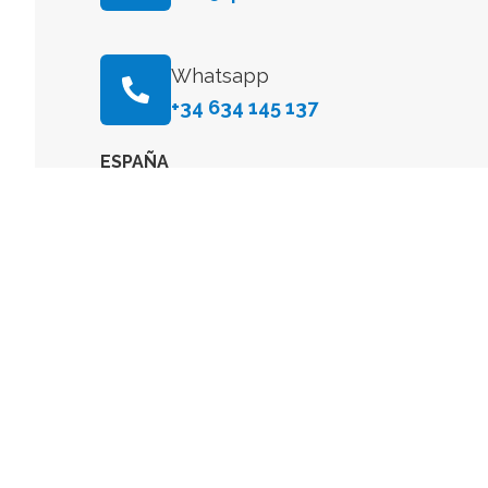
Whatsapp
+34 634 145 137
ESPAÑA
Delegación Centro:
Dirección Postal
Avenida General Perón, 26, 28020, Madrid, Espa
E-mail
info@quimicacientifica61.com