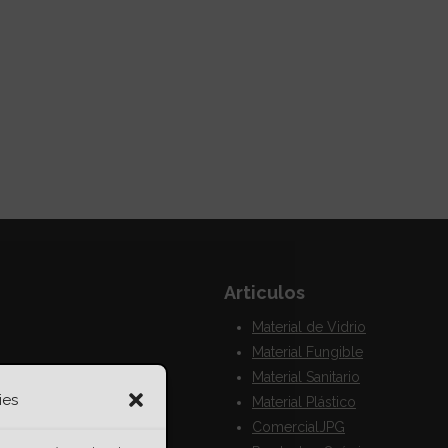
Articulos
Material de Vidrio
Material Fungible
Material Sanitario
ies
Material Plástico
ComercialJPG