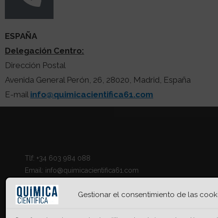
ESPAÑA
Delegación Centro:
Dirección Postal
Avenida General Perón, 26, 28020, Madrid, España
E-mail
info@quimicacientifica61.com
Tlf: +34 603 984 088
Email: info@quimicacientifica61.com
Gestionar el consentimiento de las cook