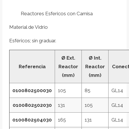
Reactores Esfericos con Camisa
Material de Vidrio
Esféricos; sin graduar.
Ø Ext.
Ø Int.
Referencia
Reactor
Reactor
Conec
(mm)
(mm)
0100802500030
105
85
GL14
0100802502030
131
105
GL14
0100802504030
165
131
GL14