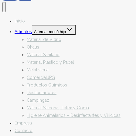
Inicio
Artículos
Alternar menú hijo
Material de Vidrio
Ohaus
Material Sanitario
Material Plástico y Papel
Metalistería
ComercialJPG
Productos Químicos
Desfibriladores
Campingaz
Material Silicona , Latex y Goma
Higiene Animalarios – Desinfectantes y Viricidas
Empresa
Contacto