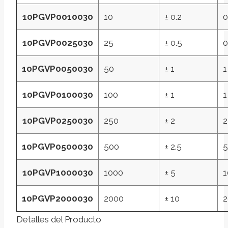
10PGVP0010030
10
± 0.2
0
10PGVP0025030
25
± 0.5
0
10PGVP0050030
50
± 1
1
10PGVP0100030
100
± 1
1
10PGVP0250030
250
± 2
2
10PGVP0500030
500
± 2.5
5
10PGVP1000030
1000
± 5
1
10PGVP2000030
2000
± 10
2
Detalles del Producto