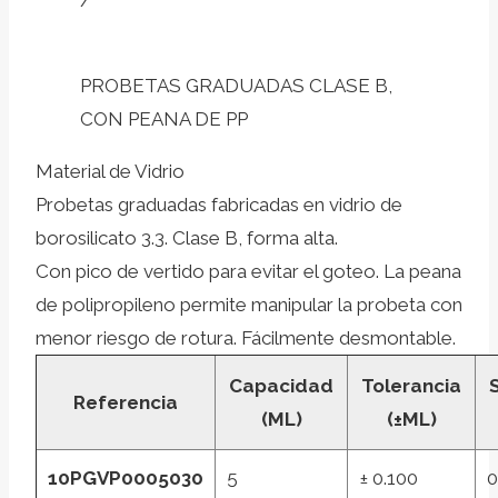
/
PROBETAS GRADUADAS CLASE B,
CON PEANA DE PP
Material de Vidrio
Probetas graduadas fabricadas en vidrio de
borosilicato 3.3. Clase B, forma alta.
Con pico de vertido para evitar el goteo. La peana
de polipropileno permite manipular la probeta con
menor riesgo de rotura. Fácilmente desmontable.
Capacidad
Tolerancia
Referencia
(ML)
(±ML)
10PGVP0005030
5
± 0.100
0