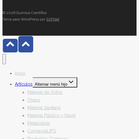
© 2026 Química Científica
Tema para WordPress por
SVFNet
Inicio
Artículos
Alternar menú hijo
Material de Vidrio
Ohaus
Material Sanitario
Material Plástico y Papel
Metalistería
ComercialJPG
Productos Químicos