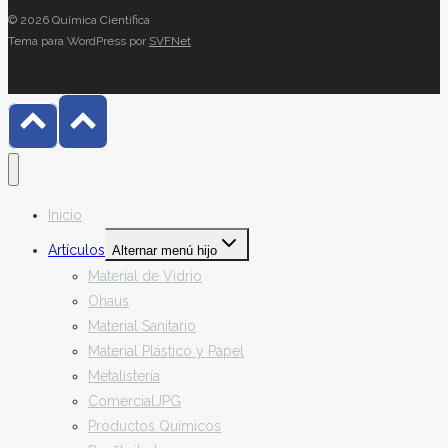
© 2026 Química Científica
Tema para WordPress por
SVFNet
Inicio
Artículos
Alternar menú hijo
Material de Vidrio
Ohaus
Material Sanitario
Material Plástico y Papel
Metalistería
ComercialJPG
Productos Químicos