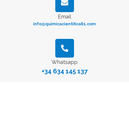
Email
info@quimicacientifica61.com
Whatsapp
+34 634 145 137
ESPAÑA
Delegación Centro:
Dirección Postal
Avenida General Perón, 26, 28020, Madrid, España
E-mail
info@quimicacientifica61.com