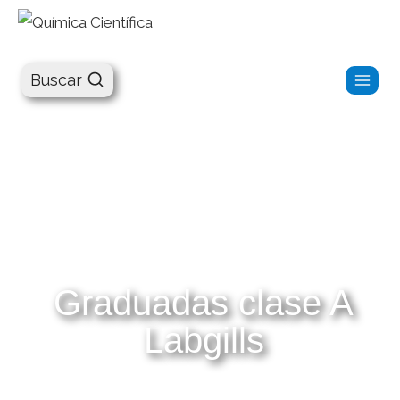
Química Científica
Buscar
Graduadas clase A
Labgills