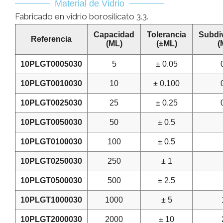
Material de Vidrio
Fabricado en vidrio borosilicato 3.3.
Capacidad
Tolerancia
Subdi
Referencia
(ML)
(±ML)
(
10PLGT0005030
5
± 0.05
10PLGT0010030
10
± 0.100
10PLGT0025030
25
± 0.25
10PLGT0050030
50
± 0.5
10PLGT0100030
100
± 0.5
10PLGT0250030
250
± 1
10PLGT0500030
500
± 2.5
10PLGT1000030
1000
± 5
10PLGT2000030
2000
± 10