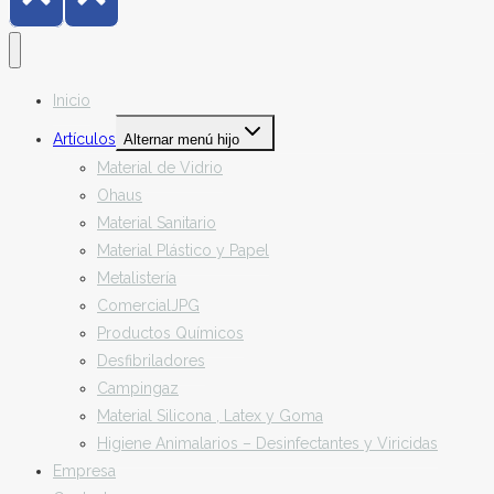
Inicio
Artículos
Alternar menú hijo
Material de Vidrio
Ohaus
Material Sanitario
Material Plástico y Papel
Metalistería
ComercialJPG
Productos Químicos
Desfibriladores
Campingaz
Material Silicona , Latex y Goma
Higiene Animalarios – Desinfectantes y Viricidas
Empresa