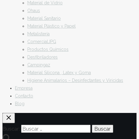
Material de Vidrio
Ohaus
Material Sanitario
Material Plástico y Papel
Metalistería
ComercialJPG
Productos Químicos
Desfibriladores
Campingaz
Material Silicona , Latex y Goma
Higiene Animalarios – Desinfectantes y Viricidas
Empresa
Contacto
Blog
Buscar: