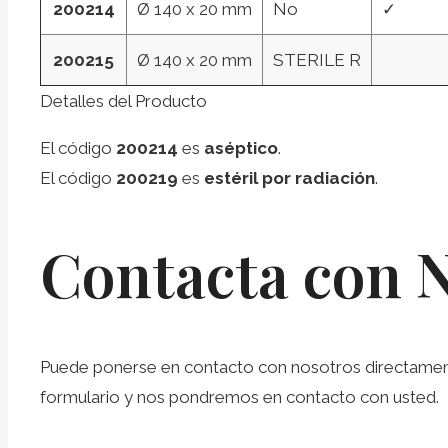
200214
Ø 140 x 20 mm
No
✓
200215
Ø 140 x 20 mm
STERILE R
Detalles del Producto
El código
200214
es
aséptico
.
El código
200219
es
estéril por radiación
.
Contacta con 
Puede ponerse en contacto con nosotros directamente 
formulario y nos pondremos en contacto con usted.