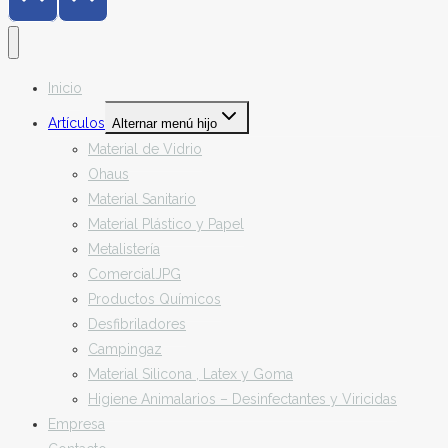
Inicio
Artículos
Alternar menú hijo
Material de Vidrio
Ohaus
Material Sanitario
Material Plástico y Papel
Metalistería
ComercialJPG
Productos Químicos
Desfibriladores
Campingaz
Material Silicona , Latex y Goma
Higiene Animalarios – Desinfectantes y Viricidas
Empresa