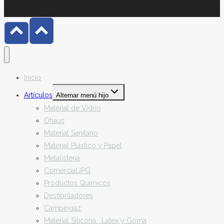
Inicio
Artículos
Alternar menú hijo
Material de Vidrio
Ohaus
Material Sanitario
Material Plástico y Papel
Metalistería
ComercialJPG
Productos Químicos
Desfibriladores
Campingaz
Material Silicona , Latex y Goma