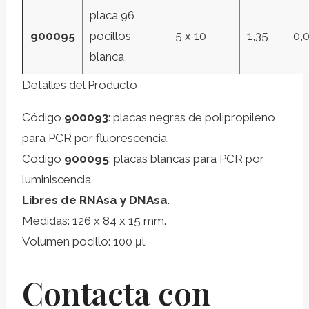
placa 96
900095
pocillos
5 x 10
1,35
0,
blanca
Detalles del Producto
Código
900093
: placas negras de polipropileno
para PCR por fluorescencia.
Código
900095
: placas blancas para PCR por
luminiscencia.
Libres de RNAsa y DNAsa
.
Medidas: 126 x 84 x 15 mm.
Volumen pocillo: 100 μl.
Contacta con