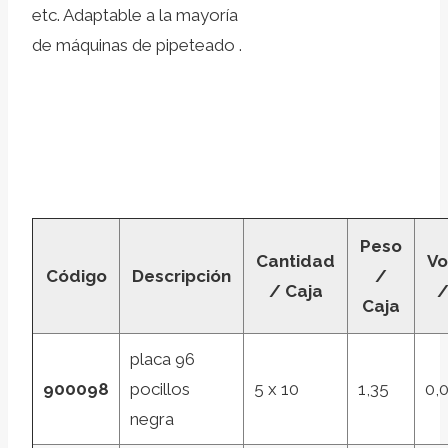
etc. Adaptable a la mayoría
de máquinas de pipeteado .
Peso
Cantidad
V
Código
Descripción
/
/ Caja
/
Caja
placa 96
900098
pocillos
5 x 10
1,35
0,
negra