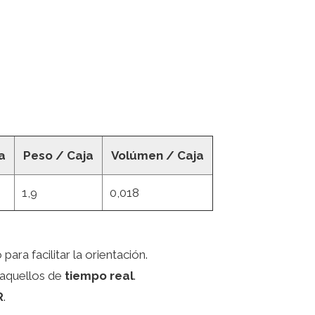
a
Peso / Caja
Volúmen / Caja
1,9
0,018
ara facilitar la orientación.
 aquellos de
tiempo real
.
R
.