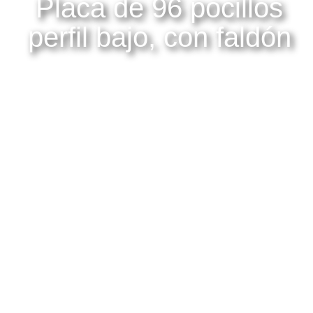
Placa de 96 pocillos
perfil bajo, con faldón