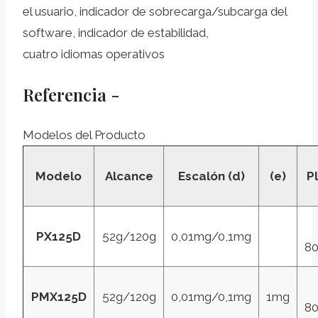
el usuario, indicador de sobrecarga/subcarga del
software, indicador de estabilidad,
cuatro idiomas operativos
Referencia -
Modelos del Producto
Modelo
Alcance
Escalón (d)
(e)
P
PX125D
52g/120g
0,01mg/0,1mg
8
PM
X125D
52g/120g
0,01mg/0,1mg
1mg
8