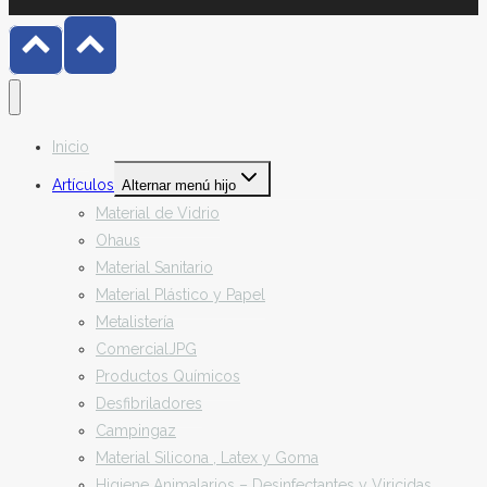
Inicio
Artículos
Alternar menú hijo
Material de Vidrio
Ohaus
Material Sanitario
Material Plástico y Papel
Metalistería
ComercialJPG
Productos Químicos
Desfibriladores
Campingaz
Material Silicona , Latex y Goma
Higiene Animalarios – Desinfectantes y Viricidas