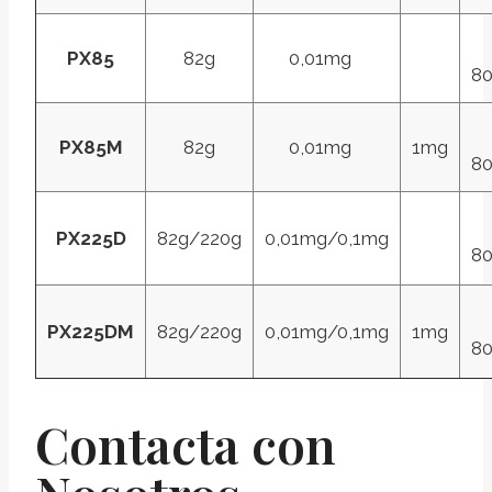
PX85
82g
0,01mg
8
PX85M
82g
0,01mg
1mg
8
PX225D
82g/220g
0,01mg/0,1mg
8
PX225DM
82g/220g
0,01mg/0,1mg
1mg
8
Contacta con