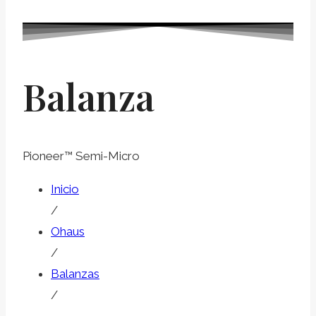
Balanza
Pioneer™ Semi-Micro
Inicio
/
Ohaus
/
Balanzas
/