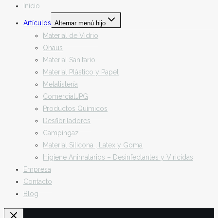
Inicio
Artículos
Alternar menú hijo
Material de Vidrio
Ohaus
Material Sanitario
Material Plástico y Papel
Metalistería
ComercialJPG
Productos Químicos
Desfibriladores
Campingaz
Material Silicona , Latex y Goma
Higiene Animalarios – Desinfectantes y Viricidas
Empresa
Contacto
Blog