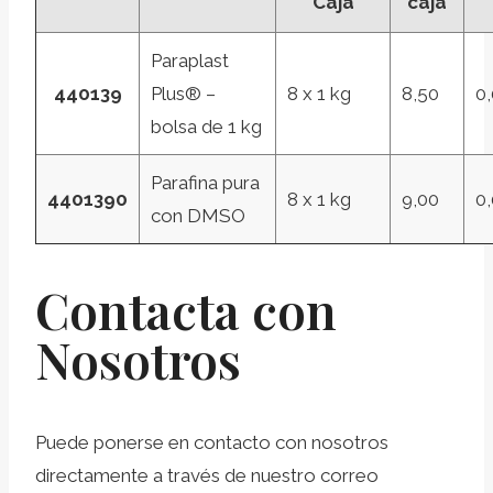
Caja
caja
Paraplast
440139
Plus® –
8 x 1 kg
8,50
0
bolsa de 1 kg
Parafina pura
4401390
8 x 1 kg
9,00
0
con DMSO
Contacta con
Nosotros
Puede ponerse en contacto con nosotros
directamente a través de nuestro correo