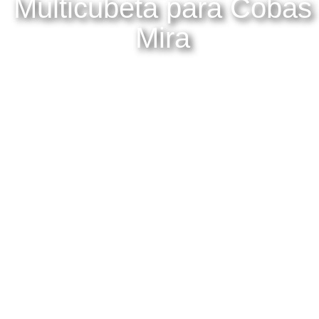
Multicubeta para Cobas
Mira