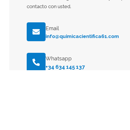
contacto con usted.
Email
info@quimicacientifica61.com
Whatsapp
+34 634 145 137
ESPAÑA
Delegación Centro:
Dirección Postal
Avenida General Perón, 26, 28020, Madrid, Espa
E-mail
info@quimicacientifica61.com