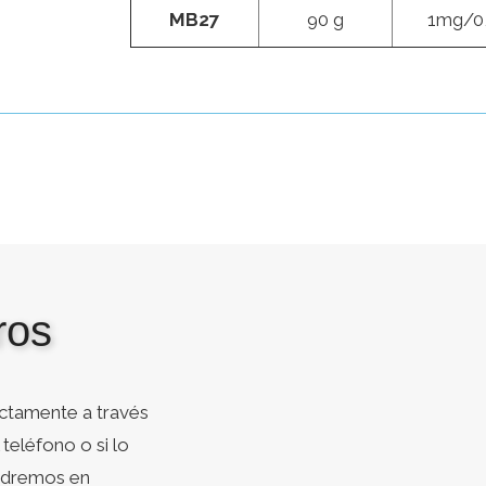
MB27
90 g
1mg/0
ros
ctamente a través
teléfono o si lo
ondremos en