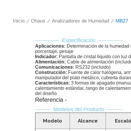
Inicio
/
Ohaus
/
Analizadores de Humedad
/
MB27
Especificación
A
plicaciones:
Determinación de la humedad e
porcentaje, pesaje
Indicador:
Pantalla de cristal líquido con luz
A
limentación:
Cable de alimentación (incluid
C
omunicaciones:
RS232 (incluido)
C
onstrucción:
Fuente de calor halógena, arm
manipulador del plato metálico, cubierta duran
Características:
3 formas de apagado (manual
calentamiento estándar, rango de calentamient
del diseño
Referencia -
Modelos del Producto
Modelo
Alcance
Escaló