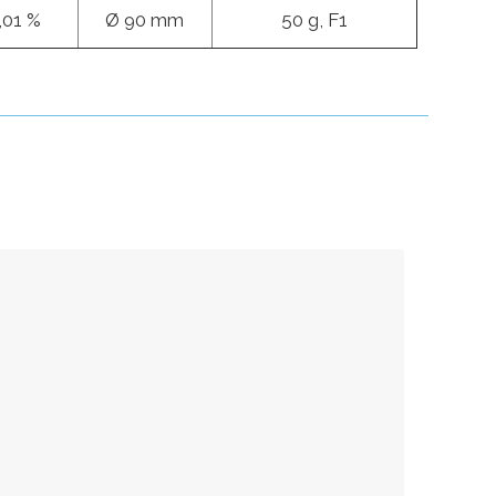
,01 %
Ø 90 mm
50 g, F1