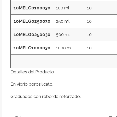
10MELG0100030
100 ml
10
10MELG0250030
250 ml
10
10MELG0250030
500 ml
10
10MELG1000030
1000 ml
10
Detalles del Producto
En vidrio borosilicato.
Graduados con reborde reforzado.