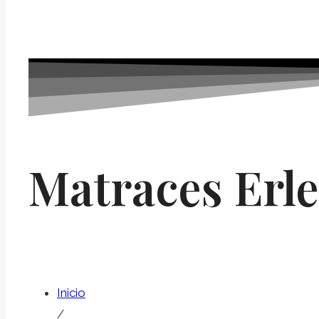
Matraces Erl
Inicio
/