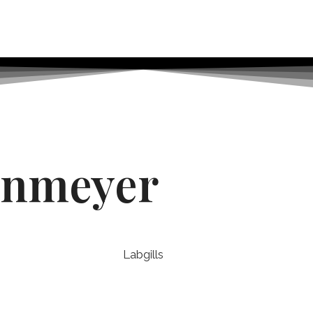
enmeyer
Labgills