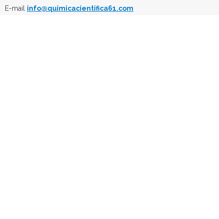
E-mail
info@quimicacientifica61.com
Tlf: +34 603 984 088
Email: info@quimicacientifica61.com
Articulos
Material de Vidrio
Material Fungible
Material Sanitario
Material Plástico