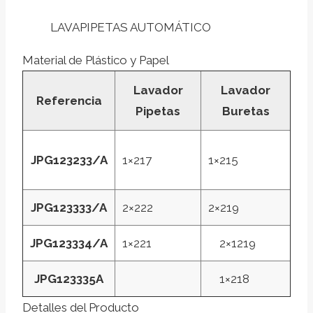
LAVAPIPETAS AUTOMÁTICO
Material de Plástico y Papel
Lavador
Lavador
Referencia
Pipetas
Buretas
JPG123233/A
1×217
1×215
JPG123333/A
2×222
2×219
JPG123334/A
1×221
2×1219
JPG123335A
1×218
Detalles del Producto