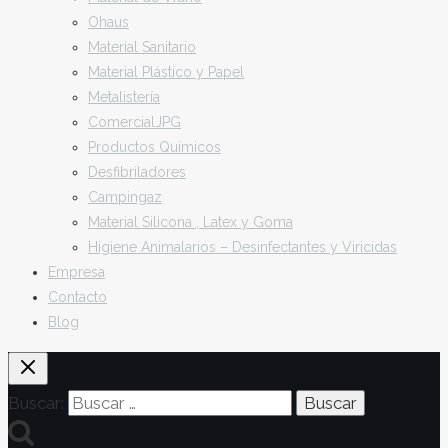
Ohaus
Material Sanitario
Material Plástico y Papel
Metalistería
ComercialJPG
Productos Químicos
Desfibriladores
Campingaz
Material Silicona , Latex y Goma
Higiene Animalarios – Desinfectantes y Viricidas
Empresa
Contacto
Blog
Buscar: