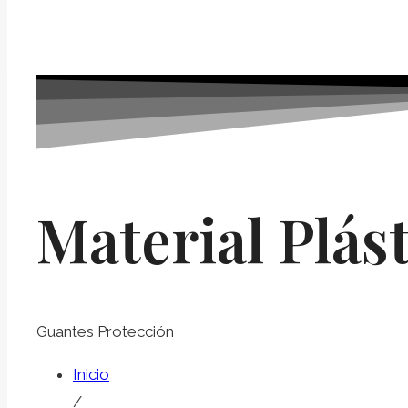
Material Plást
Guantes Protección
Inicio
/