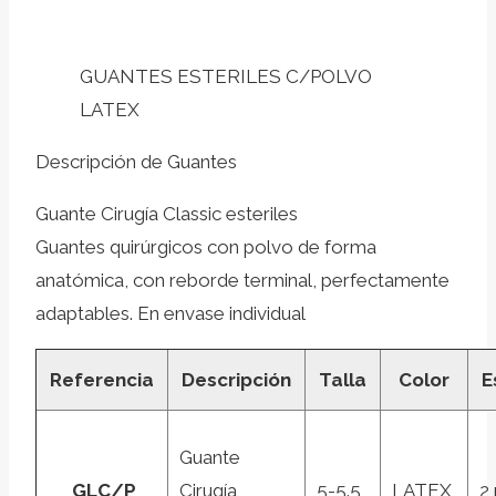
GUANTES ESTERILES C/POLVO
LATEX
Descripción de Guantes
Guante Cirugía Classic esteriles
Guantes quirúrgicos con polvo de forma
anatómica, con reborde terminal, perfectamente
adaptables. En envase individual
Referencia
Descripción
Talla
Color
E
Guante
GLC/P
Cirugía
5-5.5
LATEX
2