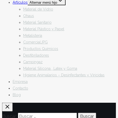
Artículos
Alternar menú hijo
Material de Vidrio
Ohaus
Material Sanitario
Material Plástico y Papel
Metalistería
ComercialJPG
Productos Químicos
Desfibriladores
Campingaz
Material Silicona , Latex y Goma
Higiene Animalarios – Desinfectantes y Viricidas
Empresa
Contacto
Blog
Buscar: