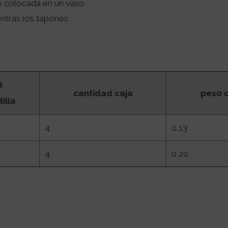
y colocada en un vaso
entras los tapones
Ø
cantidad caja
peso c
illa
4
0,13
4
0,20