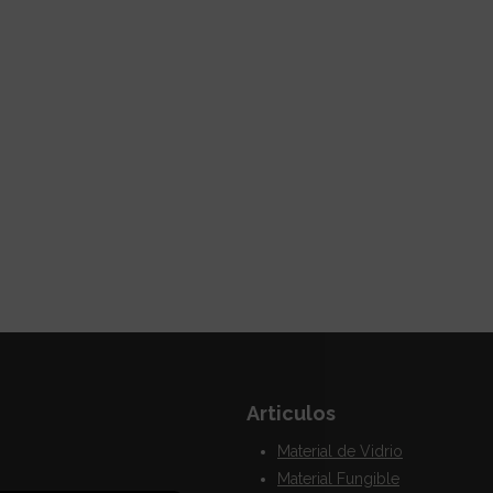
Articulos
Material de Vidrio
Material Fungible