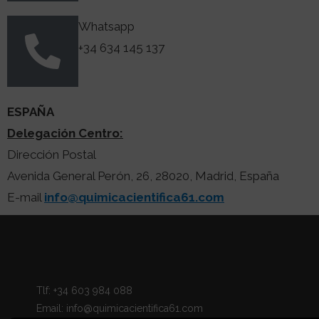
Whatsapp
+34 634 145 137
ESPAÑA
Delegación Centro:
Dirección Postal
Avenida General Perón, 26, 28020, Madrid, España
E-mail
info@quimicacientifica61.com
Tlf: +34 603 984 088
Email: info@quimicacientifica61.com