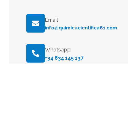
Email
info@quimicacientifica61.com
Whatsapp
+34 634 145 137
ESPAÑA
Delegación Centro:
Dirección Postal
Avenida General Perón, 26, 28020, Madrid, Espa
E-mail
info@quimicacientifica61.com