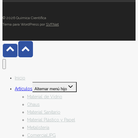
© 2026 Química Científica
Tema para WordPress por
SVFNet
Inicio
Artículos
Alternar menú hijo
Material de Vidrio
Ohaus
Material Sanitario
Material Plástico y Papel
Metalistería
ComercialJPG