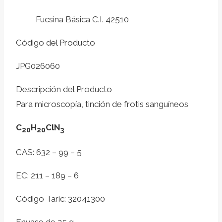
Fucsina Básica C.I. 42510
Código del Producto
JPG026060
Descripción del Producto
Para microscopía, tinción de frotis sanguíneos
C
H
ClN
20
20
3
CAS: 632 – 99 – 5
EC: 211 – 189 – 6
Código Taric: 32041300