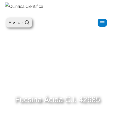
Química Científica
Buscar
Fucsina Ácida C.I. 42685