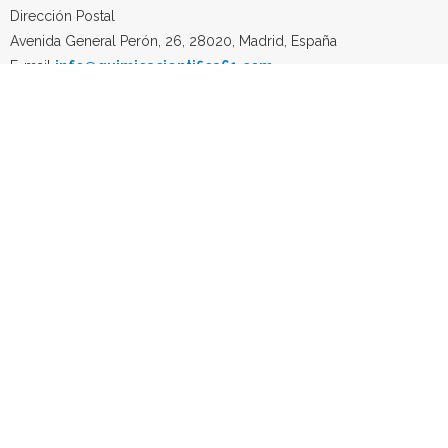
Dirección Postal
Avenida General Perón, 26, 28020, Madrid, España
E-mail
info@quimicacientifica61.com
Tlf: +34 603 984 088
Email: info@quimicacientifica61.com
Articulos
Material de Vidrio
Material Fungible