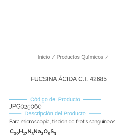
Inicio
/
Productos Químicos
/
FUCSINA ÁCIDA C.I. 42685
Código del Producto
JPG025060
Descripción del Producto
Para microscopía, tinción de frotis sanguíneos
C
H
N
Na
O
S
20
17
3
2
9
3