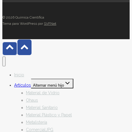
© 2026 Química Científica
Tema para WordPress por
SVFNet
Inicio
Artículos
Alternar menú hijo
Material de Vidrio
Ohaus
Material Sanitario
Material Plástico y Papel
Metalistería
ComercialJPG