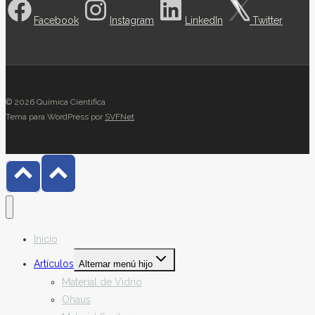
Facebook
Instagram
LinkedIn
Twitter
© 2026 Química Científica
Tema para WordPress por
SVFNet
Inicio
Artículos
Alternar menú hijo
Material de Vidrio
Ohaus