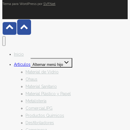
Tema para WordPress por
SVFNet
Inicio
Artículos
Alternar menú hijo
Material de Vidrio
Ohaus
Material Sanitario
Material Plástico y Papel
Metalistería
ComercialJPG
Productos Químicos
Desfibriladores