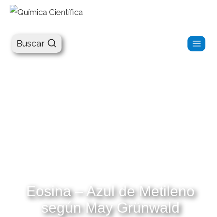
Química Científica
Buscar
Eosina – Azul de Metileno
según May Grünwald