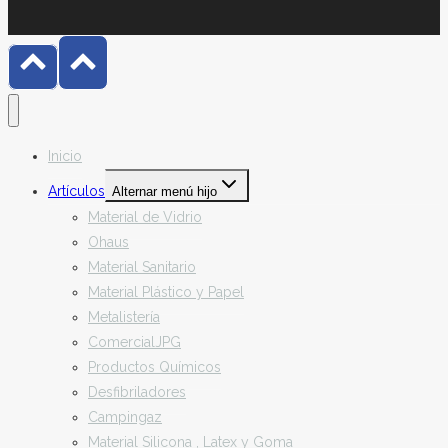
Inicio
Artículos
Alternar menú hijo
Material de Vidrio
Ohaus
Material Sanitario
Material Plástico y Papel
Metalistería
ComercialJPG
Productos Químicos
Desfibriladores
Campingaz
Material Silicona , Latex y Goma